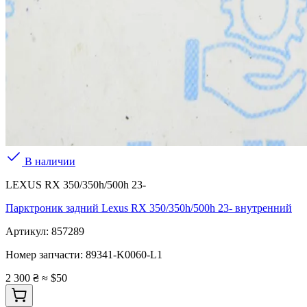
В наличии
LEXUS RX 350/350h/500h 23-
Парктроник задний Lexus RX 350/350h/500h 23- внутренний
Артикул:
857289
Номер запчасти:
89341-K0060-L1
2 300 ₴
≈ $50