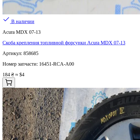
В наличии
Acura MDX 07-13
Скоба крепления топливной форсунки Acura MDX 07-13
Артикул:
858685
Номер запчасти:
16451-RCA-A00
184 ₴
≈ $4