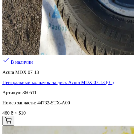
В наличии
Acura MDX 07-13
Центральный колпачок на диск Acura MDX 07-13 (01)
Артикул:
860511
Номер запчасти:
44732-STX-A00
460 ₴
≈ $10