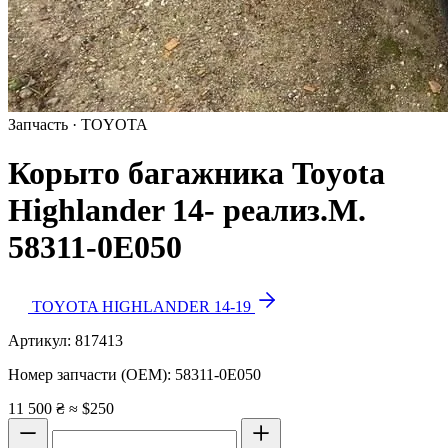
Запчасть · TOYOTA
Корыто багажника Toyota
Highlander 14- реализ.М.
58311-0E050
TOYOTA HIGHLANDER 14-19
Артикул:
817413
Номер запчасти (OEM):
58311-0E050
11 500 ₴
≈ $250