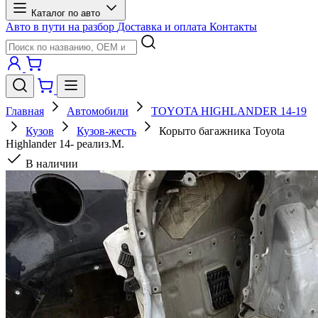
Каталог по авто
Авто в пути на разбор
Доставка и оплата
Контакты
Главная
Автомобили
TOYOTA HIGHLANDER 14-19
Кузов
Кузов-жесть
Корыто багажника Toyota
Highlander 14- реализ.М.
В наличии