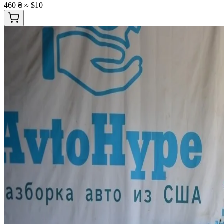
460 ₴
≈ $10