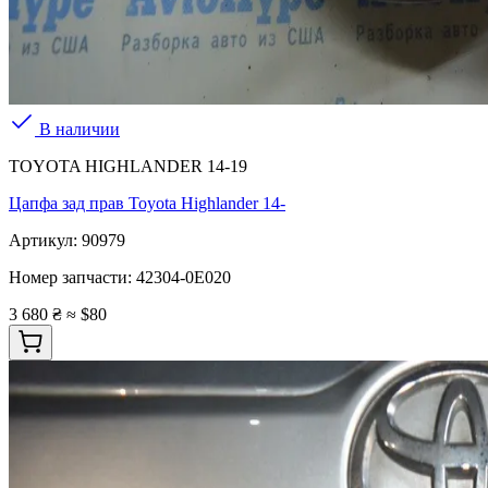
В наличии
TOYOTA HIGHLANDER 14-19
Цапфа зад прав Toyota Highlander 14-
Артикул:
90979
Номер запчасти:
42304-0E020
3 680 ₴
≈ $80