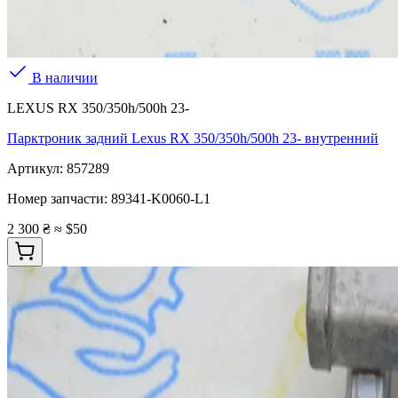
В наличии
LEXUS RX 350/350h/500h 23-
Парктроник задний Lexus RX 350/350h/500h 23- внутренний
Артикул:
857289
Номер запчасти:
89341-K0060-L1
2 300 ₴
≈ $50