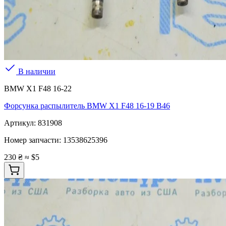
В наличии
BMW X1 F48 16-22
Форсунка распылитель BMW X1 F48 16-19 B46
Артикул:
831908
Номер запчасти:
13538625396
230 ₴
≈ $5