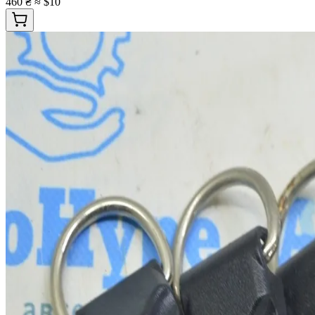
460 ₴
≈ $10