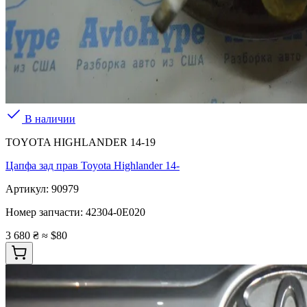
В наличии
TOYOTA HIGHLANDER 14-19
Цапфа зад прав Toyota Highlander 14-
Артикул:
90979
Номер запчасти:
42304-0E020
3 680 ₴
≈ $80