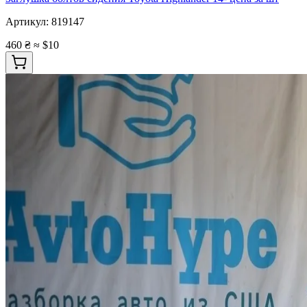
Артикул:
819147
460 ₴
≈ $10