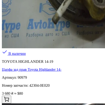
В наличии
TOYOTA HIGHLANDER 14-19
Цапфа зад прав Toyota Highlander 14-
Артикул:
90979
Номер запчасти:
42304-0E020
3 680 ₴
≈ $80