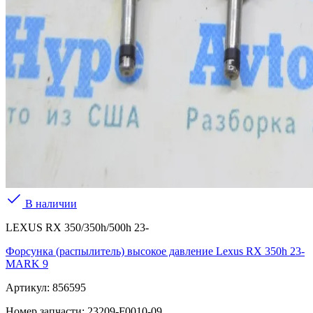
В наличии
LEXUS RX 350/350h/500h 23-
Форсунка (распылитель) высокое давление Lexus RX 350h 23-
MARK 9
Артикул:
856595
Номер запчасти:
23209-F0010-09