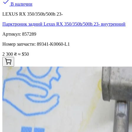
В наличии
LEXUS RX 350/350h/500h 23-
Парктроник задний Lexus RX 350/350h/500h 23- внутренний
Артикул:
857289
Номер запчасти:
89341-K0060-L1
2 300 ₴
≈ $50