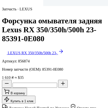
Запчасть · LEXUS
Форсунка омывателя задняя
Lexus RX 350/350h/500h 23-
85391-0E080
LEXUS RX 350/350h/500h 23-
Артикул:
856874
Номер запчасти (OEM):
85391-0E080
1 610 ₴
≈ $35
В корзину
Купить в 1 клик