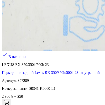
В наличии
LEXUS RX 350/350h/500h 23-
Парктроник задний Lexus RX 350/350h/500h 23- внутренний
Артикул:
857289
Номер запчасти:
89341-K0060-L1
2 300 ₴
≈ $50