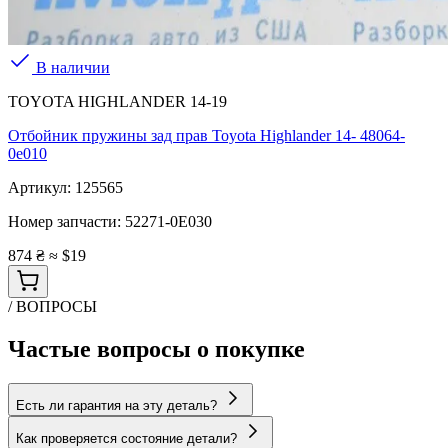
В наличии
TOYOTA HIGHLANDER 14-19
Отбойник пружины зад прав Toyota Highlander 14- 48064-
0e010
Артикул:
125565
Номер запчасти:
52271-0E030
874 ₴
≈ $19
/ ВОПРОСЫ
Частые вопросы о покупке
Есть ли гарантия на эту деталь?
Как проверяется состояние детали?