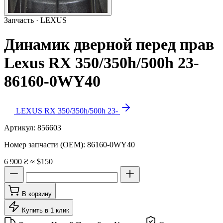
Запчасть · LEXUS
Динамик дверной перед прав
Lexus RX 350/350h/500h 23-
86160-0WY40
LEXUS RX 350/350h/500h 23-
Артикул:
856603
Номер запчасти (OEM):
86160-0WY40
6 900 ₴
≈ $150
В корзину
Купить в 1 клик