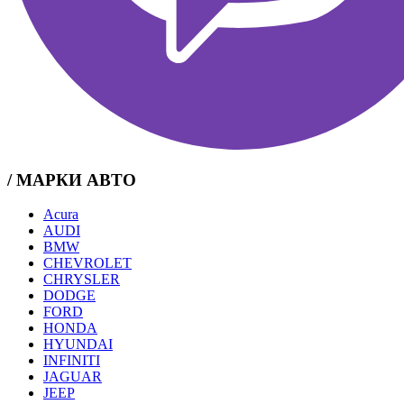
/ МАРКИ АВТО
Acura
AUDI
BMW
CHEVROLET
CHRYSLER
DODGE
FORD
HONDA
HYUNDAI
INFINITI
JAGUAR
JEEP