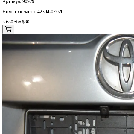
Артикул:
90979
Номер запчасти:
42304-0E020
3 680 ₴
≈ $80