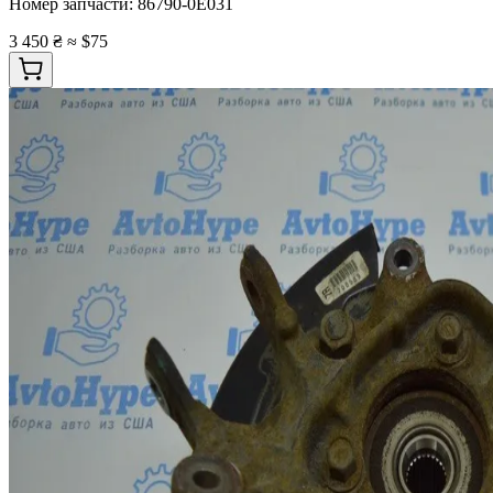
Номер запчасти:
86790-0E031
3 450 ₴
≈ $75