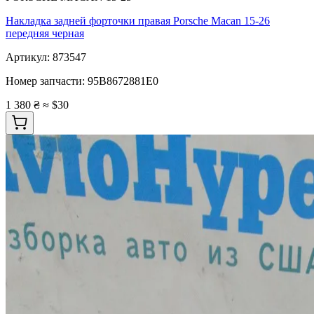
Накладка задней форточки правая Porsche Macan 15-26
передняя черная
Артикул:
873547
Номер запчасти:
95B8672881E0
1 380 ₴
≈ $30