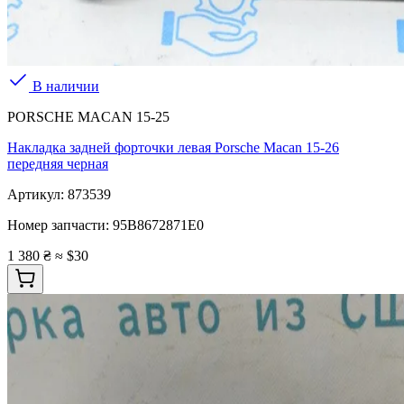
В наличии
PORSCHE MACAN 15-25
Накладка задней форточки левая Porsche Macan 15-26
передняя черная
Артикул:
873539
Номер запчасти:
95B8672871E0
1 380 ₴
≈ $30