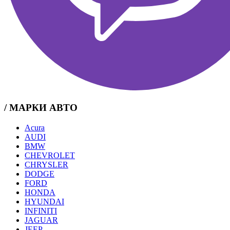
/ МАРКИ АВТО
Acura
AUDI
BMW
CHEVROLET
CHRYSLER
DODGE
FORD
HONDA
HYUNDAI
INFINITI
JAGUAR
JEEP