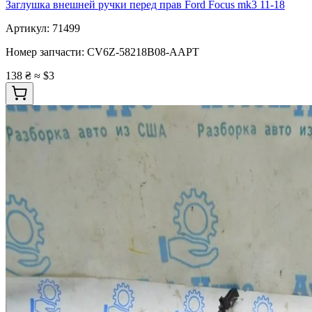
Заглушка внешней ручки перед прав Ford Focus mk3 11-18
Артикул:
71499
Номер запчасти:
CV6Z-58218B08-AAPT
138 ₴
≈ $3