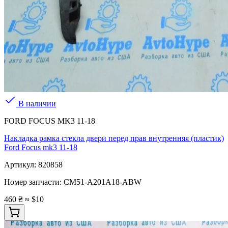
В наличии
FORD FOCUS MK3 11-18
Накладка рамка стекла двери перед прав внутренняя (пластик)
Ford Focus mk3 11-18
Артикул:
820858
Номер запчасти:
CM51-A201A18-ABW
460 ₴
≈ $10