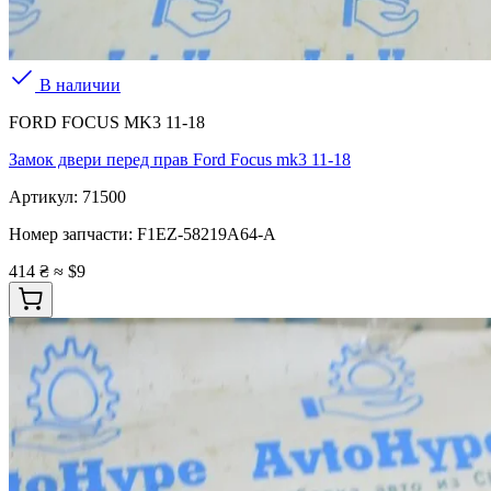
В наличии
FORD FOCUS MK3 11-18
Замок двери перед прав Ford Focus mk3 11-18
Артикул:
71500
Номер запчасти:
F1EZ-58219A64-A
414 ₴
≈ $9