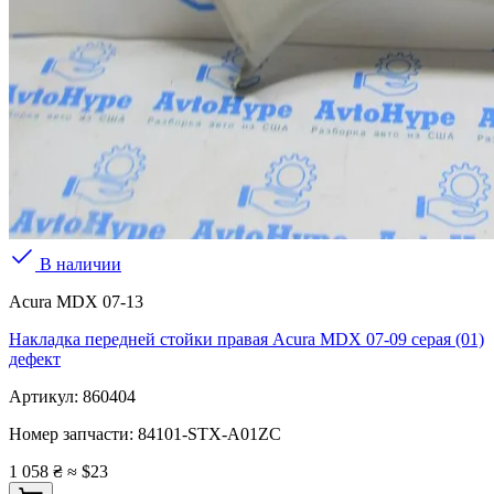
В наличии
Acura MDX 07-13
Накладка передней стойки правая Acura MDX 07-09 серая (01)
дефект
Артикул:
860404
Номер запчасти:
84101-STX-A01ZC
1 058 ₴
≈ $23