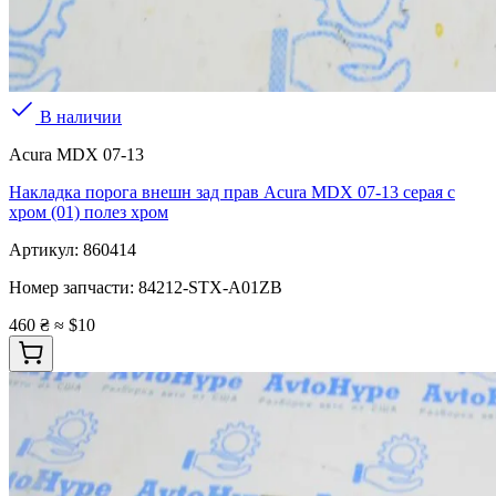
В наличии
Acura MDX 07-13
Накладка порога внешн зад прав Acura MDX 07-13 серая с
хром (01) полез хром
Артикул:
860414
Номер запчасти:
84212-STX-A01ZB
460 ₴
≈ $10