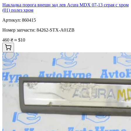
Накладка порога внешн зад лев Acura MDX 07-13 серая с хром
(01) полез хром
Артикул:
860415
Номер запчасти:
84262-STX-A01ZB
460 ₴
≈ $10