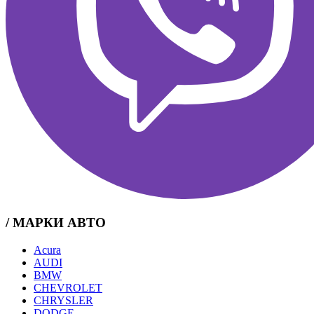
/ МАРКИ АВТО
Acura
AUDI
BMW
CHEVROLET
CHRYSLER
DODGE