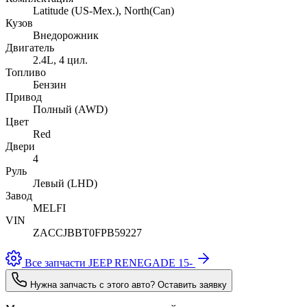
Latitude (US-Mex.), North(Can)
Кузов
Внедорожник
Двигатель
2.4L, 4 цил.
Топливо
Бензин
Привод
Полный (AWD)
Цвет
Red
Двери
4
Руль
Левый (LHD)
Завод
MELFI
VIN
ZACCJBBT0FPB59227
Все запчасти JEEP RENEGADE 15-
Нужна запчасть с этого авто? Оставить заявку