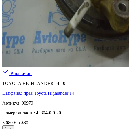
В наличии
TOYOTA HIGHLANDER 14-19
Цапфа зад прав Toyota Highlander 14-
Артикул:
90979
Номер запчасти:
42304-0E020
3 680 ₴
≈ $80