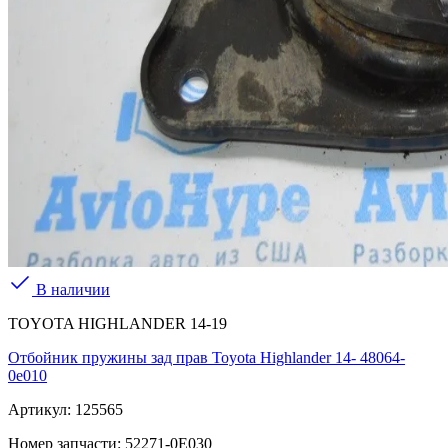
В наличии
TOYOTA HIGHLANDER 14-19
Отбойник пружины зад прав Toyota Highlander 14- 48064-
0e010
Артикул:
125565
Номер запчасти:
52271-0E030