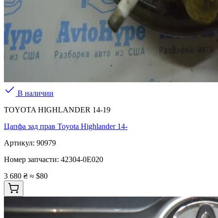
В наличии
TOYOTA HIGHLANDER 14-19
Цапфа зад прав Toyota Highlander 14-
Артикул:
90979
Номер запчасти:
42304-0E020
3 680 ₴
≈ $80