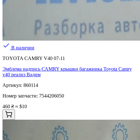
В наличии
TOYOTA CAMRY V40 07-11
Эмблема надпись САMRY крышки багажника Toyota Camry
v40 реализ Вадим
Артикул:
860114
Номер запчасти:
7544206050
460 ₴
≈ $10