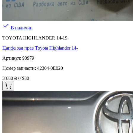
В наличии
TOYOTA HIGHLANDER 14-19
Цапфа зад прав Toyota Highlander 14-
Артикул:
90979
Номер запчасти:
42304-0E020
3 680 ₴
≈ $80