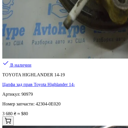
В наличии
TOYOTA HIGHLANDER 14-19
Цапфа зад прав Toyota Highlander 14-
Артикул:
90979
Номер запчасти:
42304-0E020
3 680 ₴
≈ $80