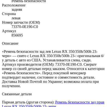
Ремень безопасности
Расположение
задняя
Сторона
левая
Номер запчасти (OEM)
73370-0E190-C0
Артикул
856695
Описание
«Ремень безопасности зад лев Lexus RX 350/350h/500h 23-
черн» — снято с Lexus RX 350/350h/500h 23-: оригинальная б/
у деталь с авто из США. Устанавливается слева, сзади.
Артикул производителя (OEM): 73370-0E190-C0. Сверьте
номер со своей деталью перед заказом. Относится к категории
«Ремень безопасности». Перед покупкой менеджер
подтвердит наличие, состояние и совместимость детали.
Доставка Новой Почтой по Украине; возможна оплата при
получении.
Связанные детали
Парная деталь (другая сторона):
Ремень безопасности зад прав
Lexus RX 350/350h/500h 23- черн