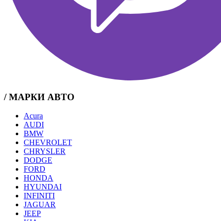
/ МАРКИ АВТО
Acura
AUDI
BMW
CHEVROLET
CHRYSLER
DODGE
FORD
HONDA
HYUNDAI
INFINITI
JAGUAR
JEEP