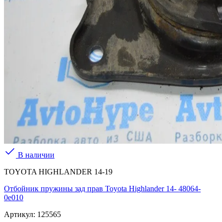
В наличии
TOYOTA HIGHLANDER 14-19
Отбойник пружины зад прав Toyota Highlander 14- 48064-
0e010
Артикул:
125565