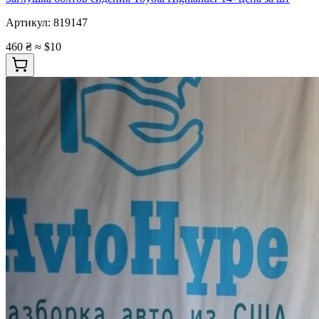
Артикул:
819147
460 ₴
≈ $10