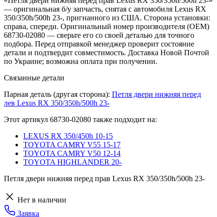
«Петля двери нижняя перед прав Lexus RX 350/350h/500h 23-»
— оригинальная б/у запчасть, снятая с автомобиля Lexus RX
350/350h/500h 23-, пригнанного из США. Сторона установки:
справа, спереди. Оригинальный номер производителя (OEM)
68730-02080 — сверьте его со своей деталью для точного
подбора. Перед отправкой менеджер проверит состояние
детали и подтвердит совместимость. Доставка Новой Почтой
по Украине; возможна оплата при получении.
Связанные детали
Парная деталь (другая сторона):
Петля двери нижняя перед
лев Lexus RX 350/350h/500h 23-
Этот артикул
68730-02080
также подходит на:
LEXUS RX 350/450h 10-15
TOYOTA CAMRY V55 15-17
TOYOTA CAMRY V50 12-14
TOYOTA HIGHLANDER 20-
Петля двери нижняя перед прав Lexus RX 350/350h/500h 23-
Нет в наличии
Заявка