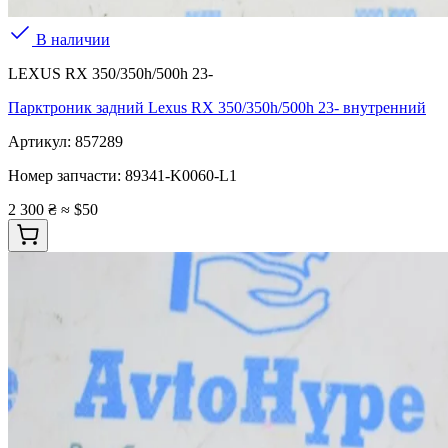
В наличии
LEXUS RX 350/350h/500h 23-
Парктроник задний Lexus RX 350/350h/500h 23- внутренний
Артикул:
857289
Номер запчасти:
89341-K0060-L1
2 300 ₴
≈ $50