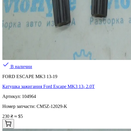
В наличии
FORD ESCAPE MK3 13-19
Катушка зажигания Ford Escape MK3 13- 2.0T
Артикул:
104964
Номер запчасти:
CM5Z-12029-K
230 ₴
≈ $5