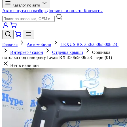
Каталог по авто
Авто в пути на разбор
Доставка и оплата
Контакты
Главная
Автомобили
LEXUS RX 350/350h/500h 23-
Интерьер / салон
Отделка крыши
Обшивка
потолка под панораму Lexus RX 350h/500h 23- черн (01)
Нет в наличии