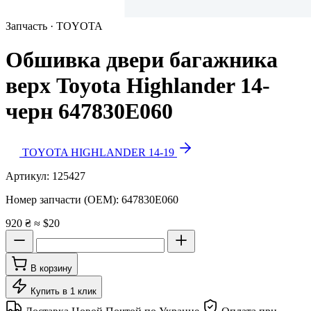
Запчасть · TOYOTA
Обшивка двери багажника
верх Toyota Highlander 14-
черн 647830E060
TOYOTA HIGHLANDER 14-19
Артикул:
125427
Номер запчасти (OEM):
647830E060
920 ₴
≈ $20
В корзину
Купить в 1 клик