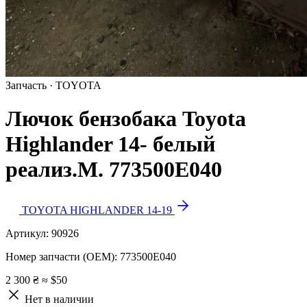
Запчасть · TOYOTA
Лючок бензобака Toyota
Highlander 14- белый
реализ.М. 773500E040
TOYOTA HIGHLANDER 14-19
Артикул:
90926
Номер запчасти (OEM):
773500E040
2 300 ₴
≈ $50
Нет в наличии