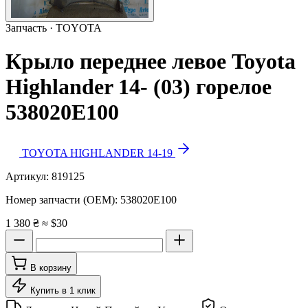
Запчасть · TOYOTA
Крыло переднее левое Toyota
Highlander 14- (03) горелое
538020E100
TOYOTA HIGHLANDER 14-19
Артикул:
819125
Номер запчасти (OEM):
538020E100
1 380 ₴
≈ $30
В корзину
Купить в 1 клик