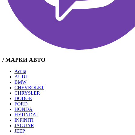
/ МАРКИ АВТО
Acura
AUDI
BMW
CHEVROLET
CHRYSLER
DODGE
FORD
HONDA
HYUNDAI
INFINITI
JAGUAR
JEEP