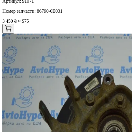
Артикул:
91071
Номер запчасти:
86790-0E031
3 450 ₴
≈ $75