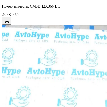
Номер запчасти:
CM5E-12A366-BC
230 ₴
≈ $5