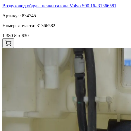
Воздуховод обдува печки салона Volvo S90 16- 31366581
Артикул:
834745
Номер запчасти:
31366582
1 380 ₴
≈ $30