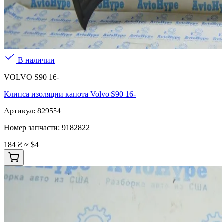
В наличии
VOLVO S90 16-
Клипса изоляции капота Volvo S90 16-
Артикул:
829554
Номер запчасти:
9182822
184 ₴
≈ $4