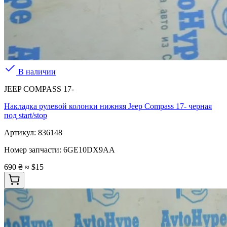
В наличии
JEEP COMPASS 17-
Накладка рулевой колонки нижняя Jeep Compass 17- черная
под start/stop
Артикул:
836148
Номер запчасти:
6GE10DX9AA
690 ₴
≈ $15