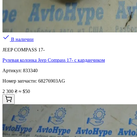
В наличии
JEEP COMPASS 17-
Рулевая колонка Jeep Compass 17- с карданчиком
Артикул:
833340
Номер запчасти:
68276903AG
2 300 ₴
≈ $50