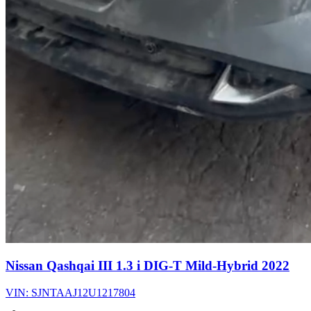
Nissan Qashqai III 1.3 i DIG-T Mild-Hybrid 2022
VIN: SJNTAAJ12U1217804