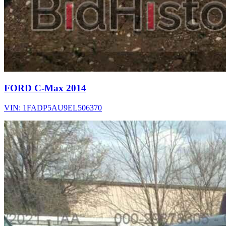
FORD C-Max 2014
VIN: 1FADP5AU9EL506370