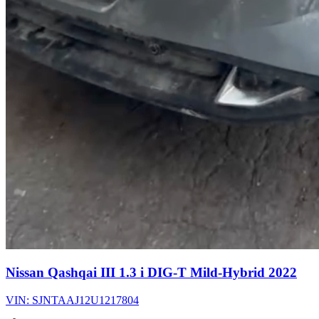
Nissan Qashqai III 1.3 i DIG-T Mild-Hybrid 2022
VIN: SJNTAAJ12U1217804