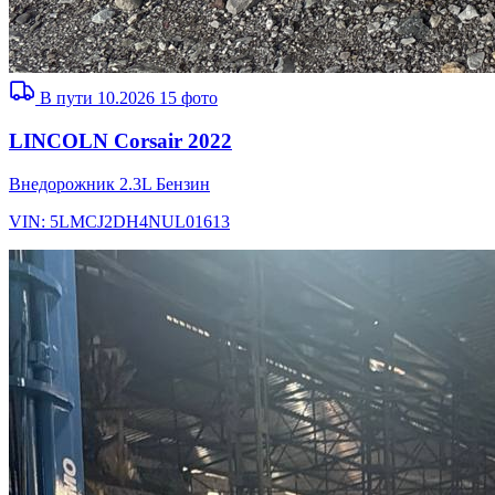
В пути 10.2026
15 фото
LINCOLN Corsair 2022
Внедорожник
2.3L
Бензин
VIN: 5LMCJ2DH4NUL01613